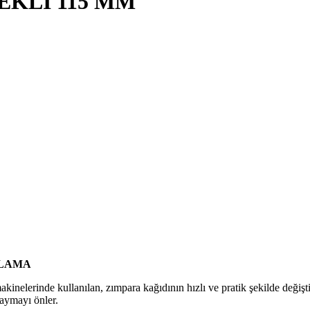
EKLİ 115 MM
KLAMA
nelerinde kullanılan, zımpara kağıdının hızlı ve pratik şekilde değiştiri
kaymayı önler.