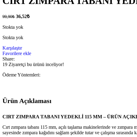
CIRT ZIMPARA TABANI YED
36,52
₺
99,90
₺
Stokta yok
Stokta yok
Karşılaştır
Favorilere ekle
Share:
19
Ziyaretçi bu ürünü inceliyor!
Ödeme Yöntemleri:
Ürün Açıklaması
CIRT ZIMPARA TABANI YEDEKLİ 115 MM – ÜRÜN AÇI
Cırt zımpara tabanı 115 mm, açılı taşlama makinelerinde ve zımpara maki
sayesinde zımpara kağıdını sağlam şekilde tutar ve çalışma sırasında 