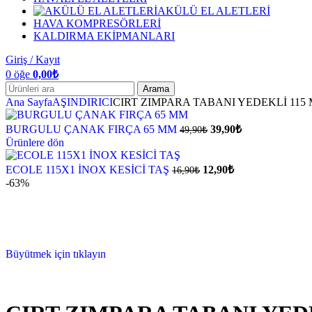
AKÜLÜ EL ALETLERİ
HAVA KOMPRESÖRLERİ
KALDIRMA EKİPMANLARI
Giriş / Kayıt
0
öğe
0,00
₺
Arama
Ana Sayfa
AŞINDIRICI
CIRT ZIMPARA TABANI YEDEKLİ 115
BURGULU ÇANAK FIRÇA 65 MM
39,90
₺
49,90
₺
Ürünlere dön
ECOLE 115X1 İNOX KESİCİ TAŞ
12,90
₺
16,90
₺
-63%
Büyütmek için tıklayın