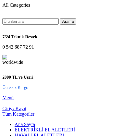
All Categories
Arama
7/24 Teknik Destek
0 542 687 72 91
2000 TL ve Üzeri
Ücretsiz Kargo
Menü
Giriş / Kayıt
Tüm Kategoriler
Ana Sayfa
ELEKTRİKLİ EL ALETLERİ
HAVALI EL ALETLERİ