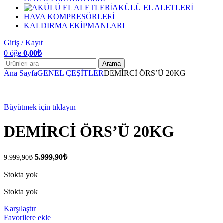
AKÜLÜ EL ALETLERİ
HAVA KOMPRESÖRLERİ
KALDIRMA EKİPMANLARI
Giriş / Kayıt
0
öğe
0,00
₺
Arama
Ana Sayfa
GENEL ÇEŞİTLER
DEMİRCİ ÖRS’Ü 20KG
-40%
Büyütmek için tıklayın
DEMİRCİ ÖRS’Ü 20KG
5.999,90
₺
9.999,90
₺
Stokta yok
Stokta yok
Karşılaştır
Favorilere ekle