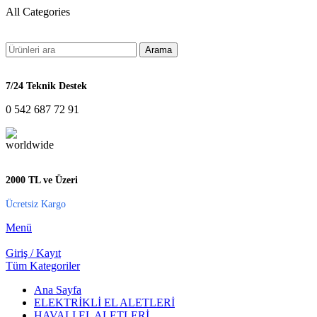
All Categories
Arama
7/24 Teknik Destek
0 542 687 72 91
2000 TL ve Üzeri
Ücretsiz Kargo
Menü
Giriş / Kayıt
Tüm Kategoriler
Ana Sayfa
ELEKTRİKLİ EL ALETLERİ
HAVALI EL ALETLERİ