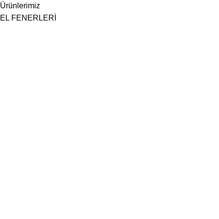
Ürünlerimiz
EL FENERLERİ
TAKIM ARABALARI
TORNAVİDA SETLERİ