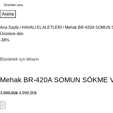
Arama
Ana Sayfa
HAVALI EL ALETLERİ
Mehak BR‑420A SOMUN 
Ürünlere dön
-38%
Büyütmek için tıklayın
Mehak BR‑420A SOMUN SÖKME 
7.999,90
₺
4.999,90
₺