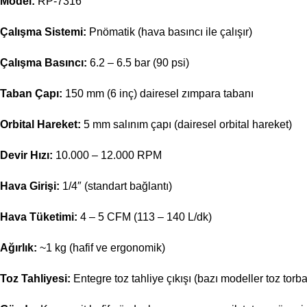
Model:
RP-7316
Çalışma Sistemi:
Pnömatik (hava basıncı ile çalışır)
Çalışma Basıncı:
6.2 – 6.5 bar (90 psi)
Taban Çapı:
150 mm (6 inç) dairesel zımpara tabanı
Orbital Hareket:
5 mm salınım çapı (dairesel orbital hareket)
Devir Hızı:
10.000 – 12.000 RPM
Hava Girişi:
1/4″ (standart bağlantı)
Hava Tüketimi:
4 – 5 CFM (113 – 140 L/dk)
Ağırlık:
~1 kg (hafif ve ergonomik)
Toz Tahliyesi:
Entegre toz tahliye çıkışı (bazı modeller toz torbal