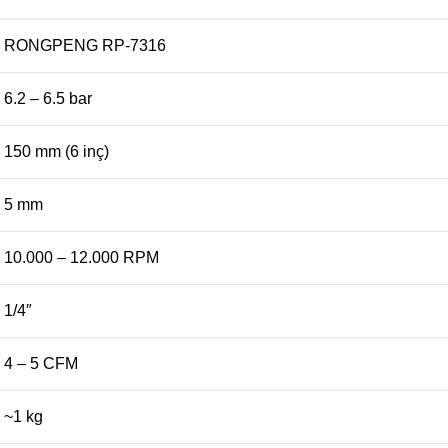
RONGPENG RP-7316
6.2 – 6.5 bar
150 mm (6 inç)
5 mm
10.000 – 12.000 RPM
1/4″
4 – 5 CFM
~1 kg