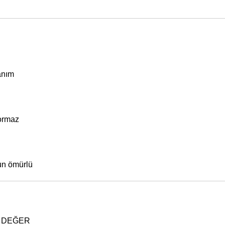
anım
yormaz
un ömürlü
DEĞER