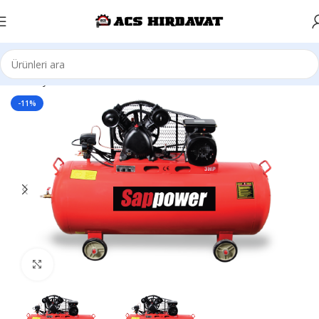
Ana Sayfa
HAVA KOMPRESÖRLERİ
-11%
Büyütmek için tıklayın