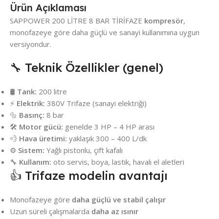
Ürün Açıklaması
SAPPOWER 200 LİTRE 8 BAR TİRİFAZE
kompresör
,
monofazeye göre daha güçlü ve sanayi kullanımına uygun
versiyondur.
🔧 Teknik Özellikler (genel)
🛢️
Tank:
200 litre
⚡
Elektrik:
380V Trifaze (sanayi elektriği)
🔩
Basınç:
8 bar
🛠️
Motor gücü:
genelde 3 HP – 4 HP arası
💨
Hava üretimi:
yaklaşık 300 – 400 L/dk
⚙️
Sistem:
Yağlı pistonlu, çift kafalı
🔧
Kullanım:
oto servis, boya, lastik, havalı el aletleri
👍 Trifaze modelin avantajı
Monofazeye göre
daha güçlü ve stabil çalışır
Uzun süreli çalışmalarda
daha az ısınır