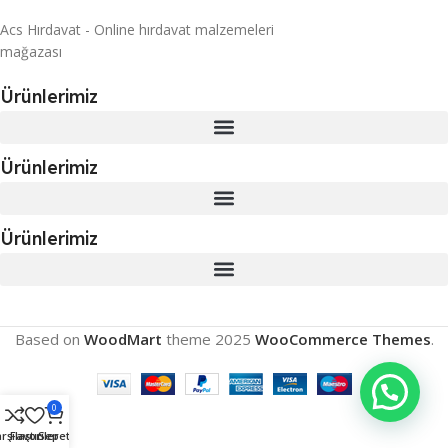
Acs Hırdavat - Online hırdavat malzemeleri
mağazası
Ürünlerimiz
Ürünlerimiz
Ürünlerimiz
Based on
WoodMart
theme
2025
WooCommerce Themes
.
0
rşılaştır
Favoriler
Sepet