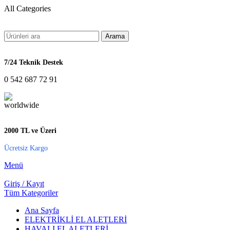
All Categories
Arama
7/24 Teknik Destek
0 542 687 72 91
2000 TL ve Üzeri
Ücretsiz Kargo
Menü
Giriş / Kayıt
Tüm Kategoriler
Ana Sayfa
ELEKTRİKLİ EL ALETLERİ
HAVALI EL ALETLERİ