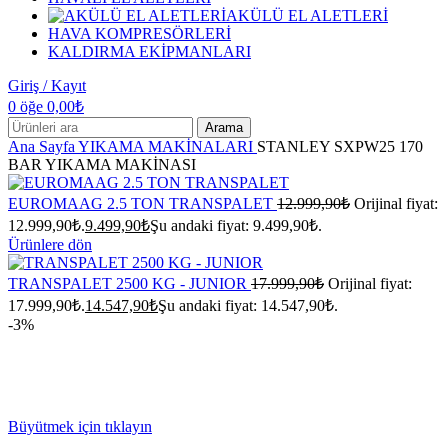
AKÜLÜ EL ALETLERİ
HAVA KOMPRESÖRLERİ
KALDIRMA EKİPMANLARI
Giriş / Kayıt
0
öğe
0,00
₺
Arama
Ana Sayfa
YIKAMA MAKİNALARI
STANLEY SXPW25 170
BAR YIKAMA MAKİNASI
EUROMAAG 2.5 TON TRANSPALET
12.999,90
₺
Orijinal fiyat:
12.999,90₺.
9.499,90
₺
Şu andaki fiyat: 9.499,90₺.
Ürünlere dön
TRANSPALET 2500 KG - JUNIOR
17.999,90
₺
Orijinal fiyat:
17.999,90₺.
14.547,90
₺
Şu andaki fiyat: 14.547,90₺.
-3%
Büyütmek için tıklayın