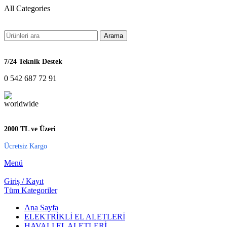
All Categories
Arama
7/24 Teknik Destek
0 542 687 72 91
2000 TL ve Üzeri
Ücretsiz Kargo
Menü
Giriş / Kayıt
Tüm Kategoriler
Ana Sayfa
ELEKTRİKLİ EL ALETLERİ
HAVALI EL ALETLERİ