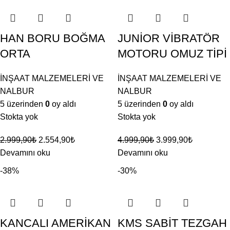
HAN BORU BOĞMA
JUNİOR VİBRATÖR
ORTA
MOTORU OMUZ TİPİ
İNŞAAT MALZEMELERİ VE
İNŞAAT MALZEMELERİ VE
NALBUR
NALBUR
5 üzerinden
0
oy aldı
5 üzerinden
0
oy aldı
Stokta yok
Stokta yok
2.999,90
₺
2.554,90
₺
4.999,90
₺
3.999,90
₺
Devamını oku
Devamını oku
-38%
-30%
KANCALI AMERİKAN
KMS SABİT TEZGAH