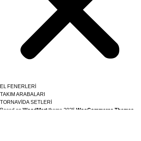
EL FENERLERİ
TAKIM ARABALARI
TORNAVİDA SETLERİ
Based on
WoodMart
theme
2025
WooCommerce Themes
.
Filtreler
Karşılaştır