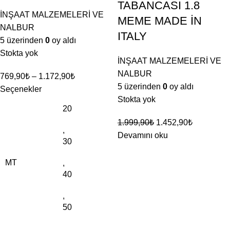
TABANCASI 1.8
İNŞAAT MALZEMELERİ VE
MEME MADE İN
NALBUR
ITALY
5 üzerinden
0
oy aldı
Stokta yok
İNŞAAT MALZEMELERİ VE
NALBUR
769,90
₺
–
1.172,90
₺
5 üzerinden
0
oy aldı
Seçenekler
Stokta yok
20
1.999,90
₺
1.452,90
₺
,
Devamını oku
30
MT
,
40
,
50