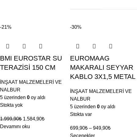
-21%
-30%
BMI EUROSTAR SU
EUROMAAG
TERAZİSİ 150 CM
MAKARALI SEYYAR
KABLO 3X1,5 METAL
İNŞAAT MALZEMELERİ VE
NALBUR
İNŞAAT MALZEMELERİ VE
5 üzerinden
0
oy aldı
NALBUR
Stokta yok
5 üzerinden
0
oy aldı
Stokta var
1.999,90
₺
1.584,90
₺
Devamını oku
699,90
₺
–
949,90
₺
Seçenekler