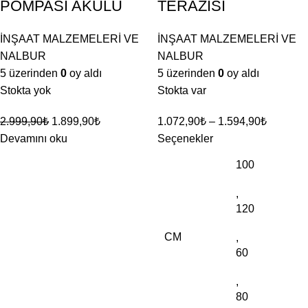
POMPASI AKÜLÜ
TERAZİSİ
İNŞAAT MALZEMELERİ VE
İNŞAAT MALZEMELERİ VE
NALBUR
NALBUR
5 üzerinden
0
oy aldı
5 üzerinden
0
oy aldı
Stokta yok
Stokta var
2.999,90
₺
1.899,90
₺
1.072,90
₺
–
1.594,90
₺
Devamını oku
Seçenekler
100
,
120
CM
,
60
,
80