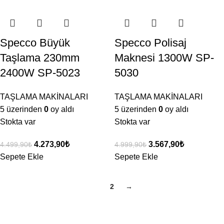
Specco Büyük
Specco Polisaj
Taşlama 230mm
Maknesi 1300W SP-
2400W SP-5023
5030
TAŞLAMA MAKİNALARI
TAŞLAMA MAKİNALARI
5 üzerinden
0
oy aldı
5 üzerinden
0
oy aldı
Stokta var
Stokta var
4.273,90
₺
3.567,90
₺
4.499,90
₺
4.999,90
₺
Sepete Ekle
Sepete Ekle
1
2
→