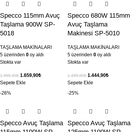
Specco 115mm Avuç
Specco 680W 115mm
Taşlama 900W SP-
Avuç Taşlama
5018
Makinesi SP-5010
TAŞLAMA MAKİNALARI
TAŞLAMA MAKİNALARI
5 üzerinden
0
oy aldı
5 üzerinden
0
oy aldı
Stokta var
Stokta var
1.659,90
₺
1.444,90
₺
1.999,90
₺
1.499,90
₺
Sepete Ekle
Sepete Ekle
-26%
-25%
Specco Avuç Taşlama
Specco Avuç Taşlama
115mm 1100W SP-
125mm 1100W SP-